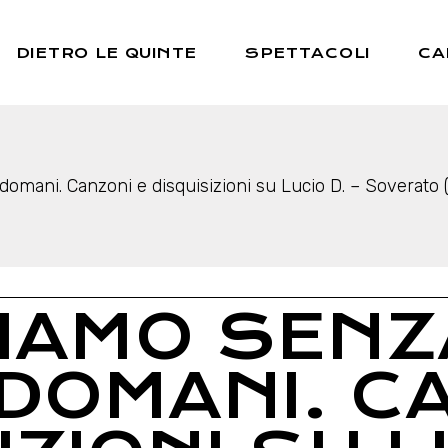
iamo
In Scena
DIETRO LE QUINTE
SPETTACOLI
CA
 e riconoscimenti
Teatro Ragazzi
Altri Format
Fuori Repertorio
Chi siamo
In Scena
Premi e riconoscimenti
Teatro Ragazzi
omani. Canzoni e disquisizioni su Lucio D. – Soverato 
Altri Format
Fuori Repertorio
IAMO SENZ
DOMANI. C