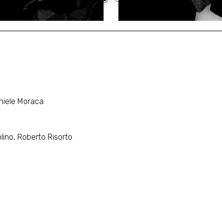
aniele Moraca
ino, Roberto Risorto
o