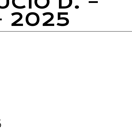
UCIO D. –
– 2025
5