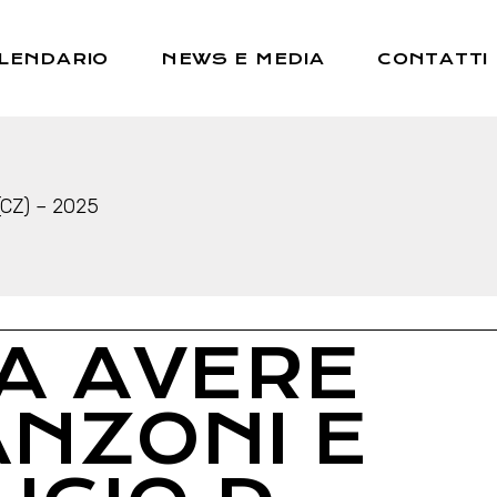
Rassegna Stampa
LENDARIO
NEWS E MEDIA
CONTATTI
Pubblicazioni
News
Altri Progetti
Rassegna Stampa
Pubblicazioni
(CZ) – 2025
News
Altri Progetti
A AVERE
ANZONI E