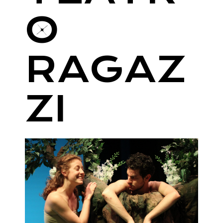
O
RAGAZ
ZI