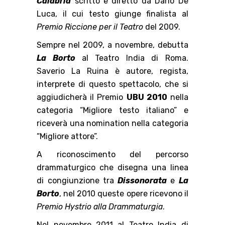
Calabria
scritto e diretto da Dario De
Luca, il cui testo giunge finalista al
Premio Riccione per il Teatro
del 2009.
Sempre nel 2009, a novembre, debutta
La Borto
al Teatro India di Roma.
Saverio La Ruina è autore, regista,
interprete di questo spettacolo, che si
aggiudicherà il Premio
UBU 2010
nella
categoria “Migliore testo italiano” e
riceverà una nomination nella categoria
“Migliore attore”.
A riconoscimento del percorso
drammaturgico che disegna una linea
di congiunzione tra
Dissonorata
e
La
Borto
, nel 2010 queste opere ricevono il
Premio Hystrio alla Drammaturgia
.
Nel novembre 2011 al Teatro India di