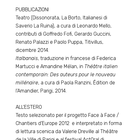
PUBBLICAZIONI
Teatro (Dissonorata, La Borto, Italianesi di
Saverio La Ruina), a cura di Leonardo Mello,
contributi di Goffredo Fofi, Gerardo Guccini,
Renato Palazzi e Paolo Puppa, Titivillus,
dicembre 2014.
Italbanais
, traduzione in francese di Federica
Martucci e Amandine Mélan, in
Théâtre italien
contemporain: Des auteurs pour le nouveau
millénaire
, a cura di Paola Ranzini, Édition de
l’Amandier, Parigi, 2014.
ALL’ESTERO
Testo selezionato per il progetto Face à Face /
Chantiers d’Europe 2012 e interpretato in forma
di lettura scenica da Valerie Dreville al Théâtre
de la Ville di Parigi e al festival ActOral di