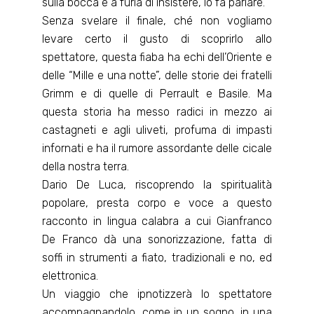
sulla bocca e a furia di insistere, lo fa parlare.
Senza svelare il finale, ché non vogliamo
levare certo il gusto di scoprirlo allo
spettatore, questa fiaba ha echi dell’Oriente e
delle “Mille e una notte”, delle storie dei fratelli
Grimm e di quelle di Perrault e Basile. Ma
questa storia ha messo radici in mezzo ai
castagneti e agli uliveti, profuma di impasti
infornati e ha il rumore assordante delle cicale
della nostra terra.
Dario De Luca, riscoprendo la spiritualità
popolare, presta corpo e voce a questo
racconto in lingua calabra a cui Gianfranco
De Franco dà una sonorizzazione, fatta di
soffi in strumenti a fiato, tradizionali e no, ed
elettronica.
Un viaggio che ipnotizzerà lo spettatore
accompagnandolo, come in un sogno, in una